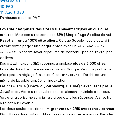
stratégie SEO
FAQ
Audit GEO
En résumé pour les PME :
Lovable.dev
génère des sites visuellement soignés en quelques
minutes. Mais ces sites sont des
SPA (Single Page Applications)
React en rendu 100% côté client
. Ce que Google reçoit quand il
crawle votre page : une coquille vide avec un
<div id="root">
et un script JavaScript. Pas de contenu, pas de texte, pas
</div>
de liens.
Kasra Dash, expert SEO reconnu, a analysé
plus de 6 000 sites
Lovable
. Résultat : aucun ne ranke sur Google. Zéro. Le problème
n’est pas un réglage à ajuster. C’est
structurel
: l’architecture
même de Lovable empêche l’indexation.
Les
crawlers IA (ChatGPT, Perplexity, Claude)
n’exécutent pas le
JavaScript. Votre site Lovable est totalement invisible pour eux.
Votre entreprise ne sera jamais citée dans les réponses IA si votre
site est sur Lovable.
Les deux seules solutions :
migrer vers un CMS avec rendu serveur
(WordPress, Next.js) ou utiliser un proxy de pre-rendering. Dans les