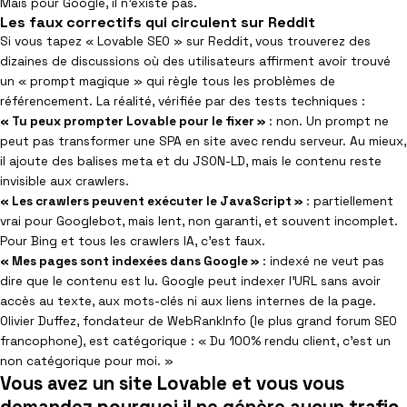
Mais pour Google, il n’existe pas.
Les faux correctifs qui circulent sur Reddit
Si vous tapez « Lovable SEO » sur Reddit, vous trouverez des
dizaines de discussions où des utilisateurs affirment avoir trouvé
un « prompt magique » qui règle tous les problèmes de
référencement. La réalité, vérifiée par des tests techniques :
« Tu peux prompter Lovable pour le fixer »
: non. Un prompt ne
peut pas transformer une SPA en site avec rendu serveur. Au mieux,
il ajoute des balises meta et du JSON-LD, mais le contenu reste
invisible aux crawlers.
« Les crawlers peuvent exécuter le JavaScript »
: partiellement
vrai pour Googlebot, mais lent, non garanti, et souvent incomplet.
Pour Bing et tous les crawlers IA, c’est faux.
« Mes pages sont indexées dans Google »
: indexé ne veut pas
dire que le contenu est lu. Google peut indexer l’URL sans avoir
accès au texte, aux mots-clés ni aux liens internes de la page.
Olivier Duffez, fondateur de WebRankInfo (le plus grand forum SEO
francophone), est catégorique : « Du 100% rendu client, c’est un
non catégorique pour moi. »
Vous avez un site Lovable et vous vous