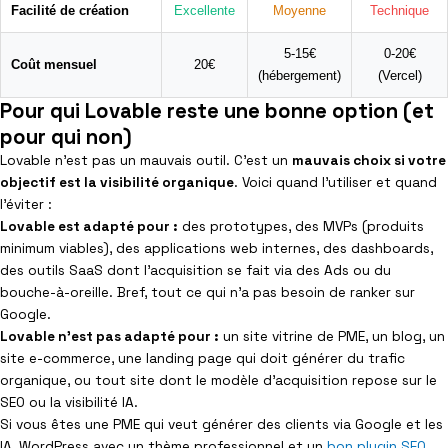
Facilité de création
Excellente
Moyenne
Technique
5-15€
0-20€
Coût mensuel
20€
(hébergement)
(Vercel)
Pour qui Lovable reste une bonne option (et
pour qui non)
Lovable n’est pas un mauvais outil. C’est un
mauvais choix si votre
objectif est la visibilité organique
. Voici quand l’utiliser et quand
l’éviter :
Lovable est adapté pour :
des prototypes, des MVPs (produits
minimum viables), des applications web internes, des dashboards,
des outils SaaS dont l’acquisition se fait via des Ads ou du
bouche-à-oreille. Bref, tout ce qui n’a pas besoin de ranker sur
Google.
Lovable n’est pas adapté pour :
un site vitrine de PME, un blog, un
site e-commerce, une landing page qui doit générer du trafic
organique, ou tout site dont le modèle d’acquisition repose sur le
SEO ou la visibilité IA.
Si vous êtes une PME qui veut générer des clients via Google et les
IA, WordPress avec un thème professionnel et un
bon plugin SEO