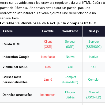
reste sur Lovable, mais les crawlers reçoivent du vrai HTML. Coût : à
partir de 9$/mois. L’inconvénient : c’est un patch, pas une
correction structurelle. Et vous ajoutez une dépendance à un
service tiers.
Lovable vs WordPress vs Next.js : le comparatif SEO
Critère
Lovable
WordPress
Next.js
Client
Serveur
Serveur
Rendu HTML
(CSR)
(SSR)
(SSR/SSG)
Indexation Google
Non fiable
Native
Native
Visible par les IA
Non
Oui
Oui
Balises meta
Complet
Limité
Complet
personnalisables
(RankMath)
Plugins
Manuel
Données structurées
Incorrectes
dédiés
(JSON-LD)