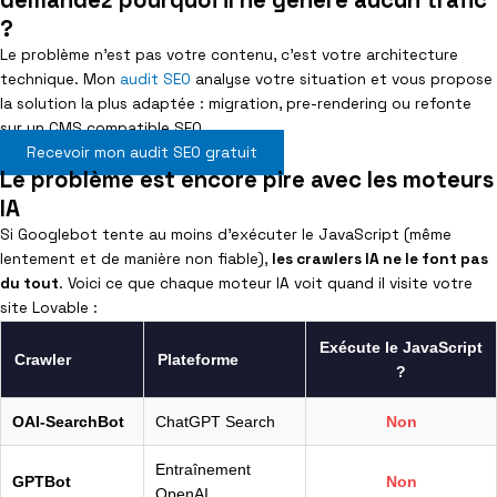
demandez pourquoi il ne génère aucun trafic
?
Le problème n’est pas votre contenu, c’est votre architecture
technique. Mon
audit SEO
analyse votre situation et vous propose
la solution la plus adaptée : migration, pre-rendering ou refonte
sur un CMS compatible SEO.
Recevoir mon audit SEO gratuit
Le problème est encore pire avec les moteurs
IA
Si Googlebot tente au moins d’exécuter le JavaScript (même
lentement et de manière non fiable),
les crawlers IA ne le font pas
du tout
. Voici ce que chaque moteur IA voit quand il visite votre
site Lovable :
Exécute le JavaScript
Crawler
Plateforme
?
OAI-SearchBot
ChatGPT Search
Non
Entraînement
GPTBot
Non
OpenAI