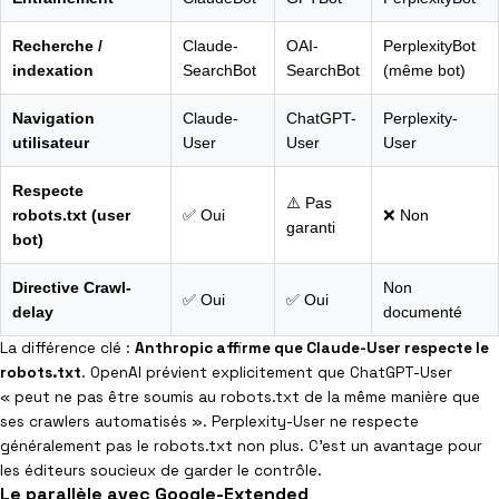
Recherche /
Claude-
OAI-
PerplexityBot
indexation
SearchBot
SearchBot
(même bot)
Navigation
Claude-
ChatGPT-
Perplexity-
utilisateur
User
User
User
Respecte
⚠️ Pas
robots.txt (user
✅ Oui
❌ Non
garanti
bot)
Directive Crawl-
Non
✅ Oui
✅ Oui
delay
documenté
La différence clé :
Anthropic affirme que Claude-User respecte le
robots.txt
. OpenAI prévient explicitement que ChatGPT-User
« peut ne pas être soumis au robots.txt de la même manière que
ses crawlers automatisés ». Perplexity-User ne respecte
généralement pas le robots.txt non plus. C’est un avantage pour
les éditeurs soucieux de garder le contrôle.
Le parallèle avec Google-Extended