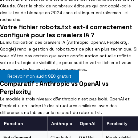
Claude
. C’est le choix de nombreux éditeurs qui ont copié-collé
des listes de blocage en 2024 sans distinguer entraînement et
recherche.
Votre fichier robots.txt est-il correctement
configuré pour les crawlers IA ?
La multiplication des crawlers IA (Anthropic, OpenAI, Perplexity,
Google) rend la gestion du robots.txt de plus en plus technique. Si
vous n’êtes pas certain que votre configuration actuelle reflète
votre stratégie de visibilité, je peux auditer votre fichier et vous
recommander les ajustements nécessaires.
Recevoir mon audit SEO gratuit
Comparatif : Anthropic vs OpenAI vs
Perplexity
Le modèle à trois niveaux d’Anthropic n’est pas isolé. OpenAI et
Perplexity ont adopté des structures similaires, avec des
différences notables sur le respect du robots.txt.
Fonction
Anthropic
OpenAI
Perplexity
Entraînement
ClaudeBot
GPTBot
PerplexityBot