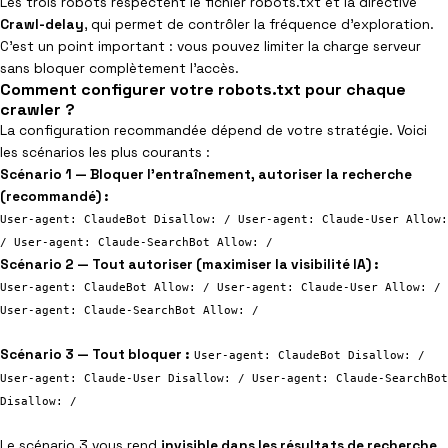
Les trois robots respectent le fichier robots.txt et la directive
Crawl-delay
, qui permet de contrôler la fréquence d’exploration.
C’est un point important : vous pouvez limiter la charge serveur
sans bloquer complètement l’accès.
Comment configurer votre robots.txt pour chaque
crawler ?
La configuration recommandée dépend de votre stratégie. Voici
les scénarios les plus courants :
Scénario 1 — Bloquer l’entraînement, autoriser la recherche
(recommandé) :
User-agent: ClaudeBot Disallow: / User-agent: Claude-User Allow:
/ User-agent: Claude-SearchBot Allow: /
Scénario 2 — Tout autoriser (maximiser la visibilité IA) :
User-agent: ClaudeBot Allow: / User-agent: Claude-User Allow: /
User-agent: Claude-SearchBot Allow: /
Scénario 3 — Tout bloquer :
User-agent: ClaudeBot Disallow: /
User-agent: Claude-User Disallow: / User-agent: Claude-SearchBot
Disallow: /
Le scénario 3 vous rend
invisible dans les résultats de recherche