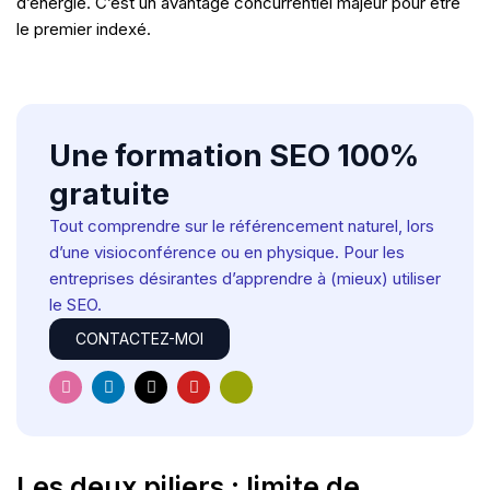
d’énergie. C’est un avantage concurrentiel majeur pour être
le premier indexé.
Une formation SEO 100%
gratuite
Tout comprendre sur le référencement naturel, lors
d’une visioconférence ou en physique. Pour les
entreprises désirantes d’apprendre à (mieux) utiliser
le SEO.
CONTACTEZ-MOI
I
L
X
Y
H
n
i
-
o
u
s
n
t
u
g
t
k
w
t
e
a
e
i
u
-
g
d
t
b
e
r
i
t
e
l
Les deux piliers : limite de
a
n
e
e