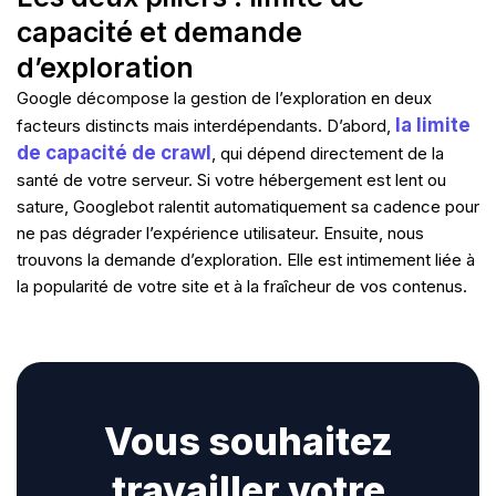
m
r
a
r
capacité et demande
n
i
d’exploration
n
g
Google décompose la gestion de l’exploration en deux
-
e
la limite
facteurs distincts mais interdépendants. D’abord,
x
de capacité de crawl
, qui dépend directement de la
c
h
santé de votre serveur. Si votre hébergement est lent ou
a
sature, Googlebot ralentit automatiquement sa cadence pour
n
g
ne pas dégrader l’expérience utilisateur. Ensuite, nous
e
trouvons la demande d’exploration. Elle est intimement liée à
la popularité de votre site et à la fraîcheur de vos contenus.
Vous souhaitez
travailler votre