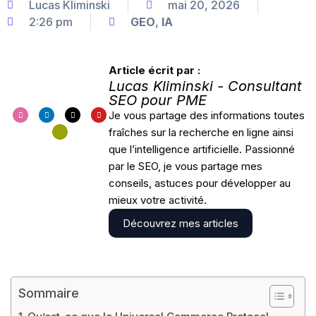
Lucas Kliminski
mai 20, 2026
2:26 pm
GEO
,
IA
Article écrit par :
Lucas Kliminski - Consultant
SEO pour PME
I
L
H
X
Y
Je vous partage des informations toutes
n
i
u
-
o
s
n
g
t
u
fraîches sur la recherche en ligne ainsi
t
k
e
w
t
a
e
-
i
u
que l’intelligence artificielle. Passionné
g
d
e
t
b
r
i
l
t
e
a
n
e
e
par le SEO, je vous partage mes
m
a
r
r
conseils, astuces pour développer au
n
i
mieux votre activité.
n
g
-
Découvrez mes articles
e
x
c
h
a
n
g
e
Sommaire