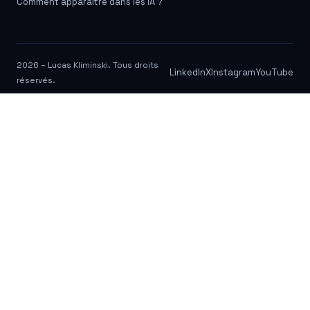
Comment apparaître dans les IA ?
2026 – Lucas Kliminski. Tous droits
LinkedIn
X
Instagram
YouTube
réservés.
Customize
Reject All
Accept All
Powered by
✖
►
Necessary Cookies
Always Active
Necessary cookies enable essential site features like secure log-ins
and consent preference adjustments. They do not store personal
data.
None
►
Functional Cookies
Remark
Functional cookies support features like content sharing on social
media, collecting feedback, and enabling third-party tools.
None