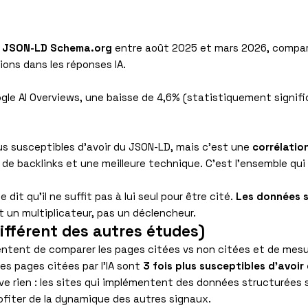
e JSON-LD Schema.org
entre août 2025 et mars 2026, comparée
ons dans les réponses IA.
ogle AI Overviews, une baisse de 4,6% (statistiquement signifi
 plus susceptibles d’avoir du JSON-LD, mais c’est une
corrélatio
 de backlinks et une meilleure technique. C’est l’ensemble qu
 dit qu’il ne suffit pas à lui seul pour être cité.
Les données s
st un multiplicateur, pas un déclencheur.
différent des autres études)
ontentent de comparer les pages citées vs non citées et de me
les pages citées par l’IA sont
3 fois plus susceptibles d’avoi
uve rien : les sites qui implémentent des données structurées 
ofiter de la dynamique des autres signaux.