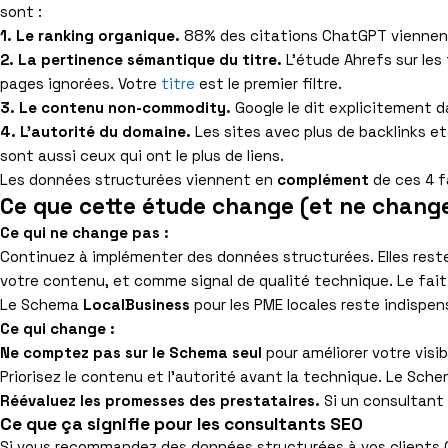
sont :
1. Le ranking organique.
88% des citations ChatGPT viennent d
2. La pertinence sémantique du titre.
L’étude Ahrefs sur les
pages ignorées. Votre
titre
est le premier filtre.
3. Le contenu non-commodity.
Google le dit explicitement 
4. L’autorité du domaine.
Les sites avec plus de backlinks et
sont aussi ceux qui ont le plus de liens.
Les données structurées viennent en
complément
de ces 4 f
Ce que cette étude change (et ne change
Ce qui ne change pas :
Continuez à implémenter des données structurées. Elles restent
votre contenu, et comme signal de qualité technique. Le fait 
Le Schema
LocalBusiness
pour les PME locales reste indispen
Ce qui change :
Ne comptez pas sur le Schema seul
pour améliorer votre visib
Priorisez le contenu et l’autorité avant la technique. Le Sche
Réévaluez les promesses des prestataires.
Si un consultant
Ce que ça signifie pour les consultants SEO
Si vous recommandez des données structurées à vos clients (