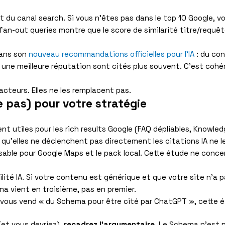
u canal search. Si vous n’êtes pas dans le top 10 Google, vou
 fan-out queries montre que le score de similarité titre/requê
dans son
nouveau recommandations officielles pour l’IA
: du con
 une meilleure réputation sont cités plus souvent. C’est cohé
acteurs. Elles ne les remplacent pas.
 pas) pour votre stratégie
 utiles pour les rich results Google (FAQ dépliables, Knowledge
qu’elles ne déclenchent pas directement les citations IA ne le
sable pour Google Maps et le pack local. Cette étude ne concer
ilité IA. Si votre contenu est générique et que votre site n’a 
ma vient en troisième, pas en premier.
 vous vend « du Schema pour être cité par ChatGPT », cette é
et vous devriez),
recadrez l’argumentaire
. Le Schema n’est p