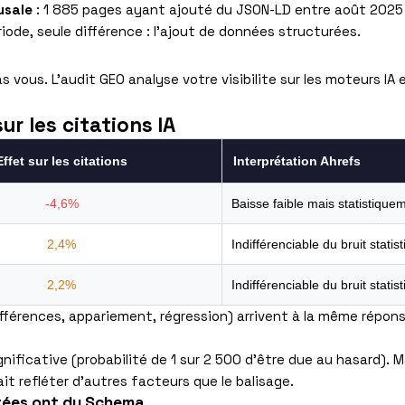
usale
: 1 885 pages ayant ajouté du JSON-LD entre août 2025
iode, seule différence : l’ajout de données structurées.
vous. L’audit GEO analyse votre visibilite sur les moteurs IA 
r les citations IA
Effet sur les citations
Interprétation Ahrefs
-4,6%
Baisse faible mais statistiquem
2,4%
Indifférenciable du bruit statis
2,2%
Indifférenciable du bruit statis
fférences, appariement, régression) arrivent à la même répons
nificative (probabilité de 1 sur 2 500 d’être due au hasard). 
it refléter d’autres facteurs que le balisage.
itées ont du Schema