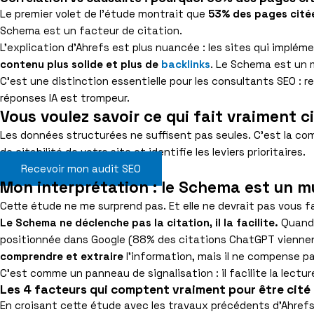
Le premier volet de l’étude montrait que
53% des pages citée
Schema est un facteur de citation.
L’explication d’Ahrefs est plus nuancée : les sites qui imp
contenu plus solide et plus de
backlinks
. Le Schema est un m
C’est une distinction essentielle pour les consultants SEO : 
réponses IA est trompeur.
Vous voulez savoir ce qui fait vraiment ci
Les données structurées ne suffisent pas seules. C’est la c
de citabilité de votre site et identifie les leviers prioritaires.
Recevoir mon audit SEO
Mon interprétation : le Schema est un mu
Cette étude ne me surprend pas. Et elle ne devrait pas vous f
Le Schema ne déclenche pas la citation, il la facilite.
Quand 
positionnée dans Google (88% des citations ChatGPT viennent
comprendre et extraire
l’information, mais il ne compense p
C’est comme un panneau de signalisation : il facilite la lecture
Les 4 facteurs qui comptent vraiment pour être cité p
En croisant cette étude avec les travaux précédents d’Ahrefs