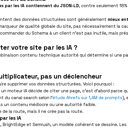
s par les IA contiennent du JSON-LD
, contre seulement 18% 
lémentent des données structurées sont généralement
mieux ent
arqueur de qualité globale du site, pas nécessairement la cau
recommander du Schema à un client n’est pas inutile, mais pré
ter votre site par les IA ?
ombinaison contenu technique autorité qui détermine si une p
ltiplicateur, pas un déclencheur
aire supprimer vos données structurées. Voici pourquoi :
un moteur IA décide de citer une page, c’est d’abord parce qu
 du canal search selon l’
étude Ahrefs sur 1,4M de prompts
),
as un contenu médiocre ou une autorité faible.
 de la route, mais il ne crée pas la route.
ar les IA
, BrightEdge et Semrush, un modèle cohérent se dessine. Les f