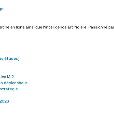
ge
che en ligne ainsi que l’intelligence artificielle. Passionné p
res études)
les IA ?
 un déclencheur
 stratégie
n 2026