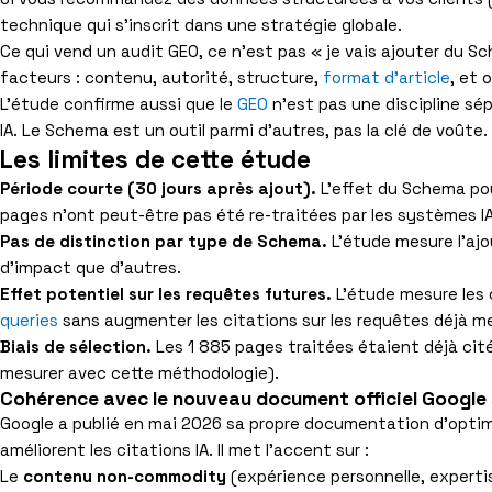
technique qui s’inscrit dans une stratégie globale.
Ce qui vend un audit GEO, ce n’est pas « je vais ajouter du Sc
facteurs : contenu, autorité, structure,
format d’article
, et 
L’étude confirme aussi que le
GEO
n’est pas une discipline sé
IA. Le Schema est un outil parmi d’autres, pas la clé de voûte.
Les limites de cette étude
Période courte (30 jours après ajout).
L’effet du Schema pou
pages n’ont peut-être pas été re-traitées par les systèmes I
Pas de distinction par type de Schema.
L’étude mesure l’ajo
d’impact que d’autres.
Effet potentiel sur les requêtes futures.
L’étude mesure les 
queries
sans augmenter les citations sur les requêtes déjà m
Biais de sélection.
Les 1 885 pages traitées étaient déjà cité
mesurer avec cette méthodologie).
Cohérence avec le nouveau document officiel Google s
Google a publié en mai 2026 sa propre documentation d’optim
améliorent les citations IA. Il met l’accent sur :
Le
contenu non-commodity
(expérience personnelle, expertis