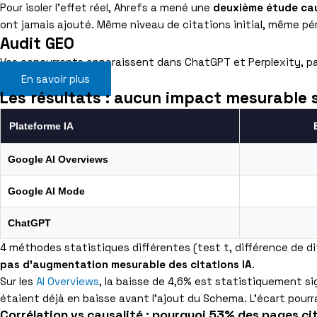
Pour isoler l’effet réel, Ahrefs a mené une
deuxième étude ca
ont jamais ajouté. Même niveau de citations initial, même pér
Audit GEO
Vos concurrents apparaissent dans ChatGPT et Perplexity, pas 
En savoir plus
Les résultats : aucun impact mesurable su
Plateforme IA
Google AI Overviews
Google AI Mode
ChatGPT
4 méthodes statistiques différentes (test t, différence de di
pas d’augmentation mesurable des citations IA
.
Sur les
AI Overviews
, la baisse de 4,6% est statistiquement sig
étaient déjà en baisse avant l’ajout du Schema. L’écart pourra
Corrélation vs causalité : pourquoi 53% des pages c