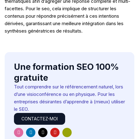
thématiques afin d’agréger une réponse complète et multi-
facettes. Pour le seo, cela implique de structurer les
contenus pour répondre précisément à ces intentions
dérivées, garantissant une meilleure intégration dans les
synthèses génératrices de résultats.
Une formation SEO 100%
gratuite
Tout comprendre sur le référencement naturel, lors
d’une visioconférence ou en physique. Pour les
entreprises désirantes d’apprendre à (mieux) utiliser
le SEO.
CONTACTEZ-MOI
I
L
X
Y
H
n
i
-
o
u
s
n
t
u
g