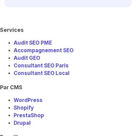
t
k
w
t
e
a
e
i
u
-
g
d
t
b
e
r
i
t
e
l
a
n
e
e
m
r
a
r
Services
n
i
Audit SEO PME
n
g
Accompagnement SEO
-
e
Audit GEO
x
Consultant SEO Paris
c
h
Consultant SEO Local
a
n
g
Par CMS
e
WordPress
Shopify
PrestaShop
Drupal