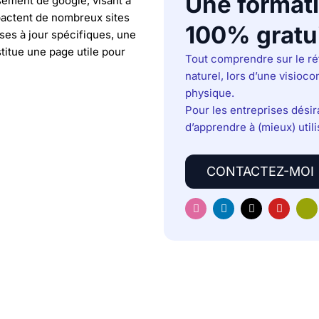
Une format
sement de google, visant à
pactent de nombreux sites
100% gratu
ses à jour spécifiques, une
titue une page utile pour
Tout comprendre sur le r
naturel, lors d’une visioc
physique.
Pour les entreprises dési
d’apprendre à (mieux) utili
CONTACTEZ-MOI
I
L
X
Y
H
n
i
-
o
u
s
n
t
u
g
t
k
w
t
e
a
e
i
u
-
g
d
t
b
e
r
i
t
e
l
a
n
e
e
m
r
a
r
n
i