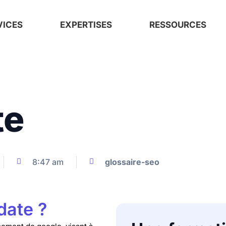
VICES
EXPERTISES
RESSOURCES
te
8:47 am
glossaire-seo
date ?