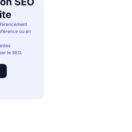
ion SEO
ite
éférencement
onférence ou en
rantes
ser le SEO.