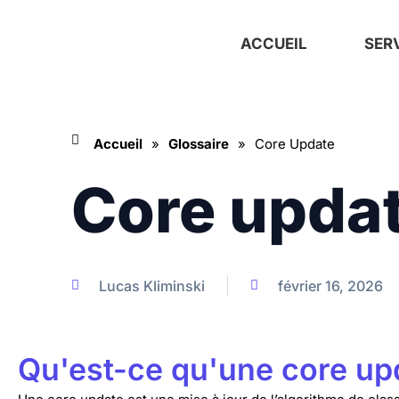
Aller
au
ACCUEIL
SER
contenu
Accueil
»
Glossaire
»
Core Update
Core upda
Lucas Kliminski
février 16, 2026
Qu'est-ce qu'une core up