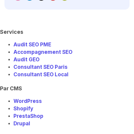
t
k
w
t
e
a
e
i
u
-
g
d
t
b
e
r
i
t
e
l
a
n
e
e
m
r
a
r
Services
n
i
Audit SEO PME
n
g
Accompagnement SEO
-
e
Audit GEO
x
Consultant SEO Paris
c
h
Consultant SEO Local
a
n
g
Par CMS
e
WordPress
Shopify
PrestaShop
Drupal