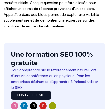
requête initiale. Chaque question peut être cliquée pour
afficher un extrait de réponse provenant d’un site tiers.
Apparaître dans ces blocs permet de capter une visibilité
supplémentaire et de démontrer une expertise sur des
intentions de recherche informatives.
Une formation SEO 100%
gratuite
Tout comprendre sur le référencement naturel, lors
d’une visioconférence ou en physique. Pour les
entreprises désirantes d’apprendre à (mieux) utiliser
le SEO.
CONTACTEZ-MOI
I
L
X
Y
H
n
i
-
o
u
s
n
t
u
g