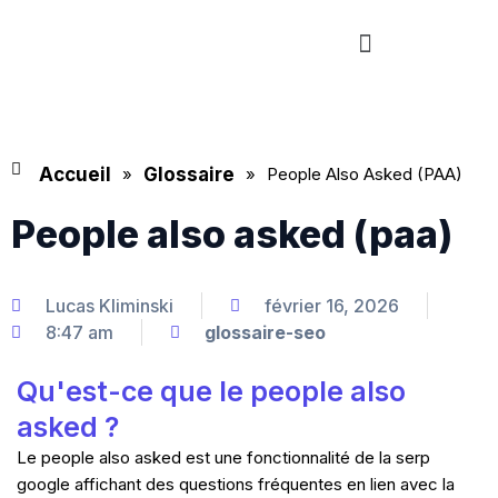
Aller
Menu
au
contenu
Accueil
»
Glossaire
»
People Also Asked (PAA)
People also asked (paa)
Lucas Kliminski
février 16, 2026
8:47 am
glossaire-seo
Qu'est-ce que le people also
asked ?
Le people also asked est une fonctionnalité de la serp
google affichant des questions fréquentes en lien avec la