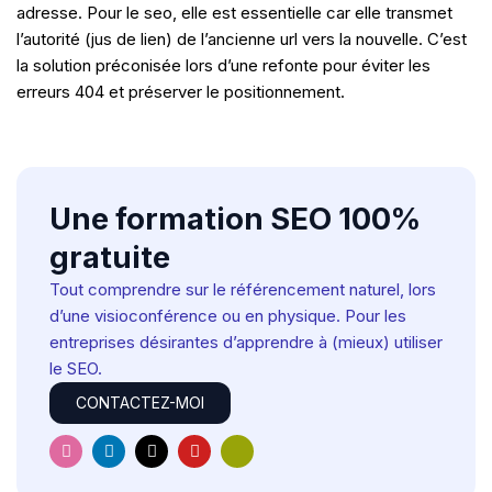
adresse. Pour le seo, elle est essentielle car elle transmet
l’autorité (jus de lien) de l’ancienne url vers la nouvelle. C’est
la solution préconisée lors d’une refonte pour éviter les
erreurs 404 et préserver le positionnement.
Une formation SEO 100%
gratuite
Tout comprendre sur le référencement naturel, lors
d’une visioconférence ou en physique. Pour les
entreprises désirantes d’apprendre à (mieux) utiliser
le SEO.
CONTACTEZ-MOI
I
L
X
Y
H
n
i
-
o
u
s
n
t
u
g
t
k
w
t
e