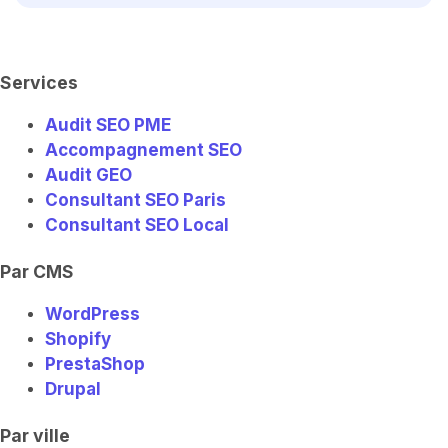
a
e
i
u
-
g
d
t
b
e
r
i
t
e
l
a
n
e
e
m
r
a
r
Services
n
i
Audit SEO PME
n
g
Accompagnement SEO
-
e
Audit GEO
x
Consultant SEO Paris
c
h
Consultant SEO Local
a
n
g
Par CMS
e
WordPress
Shopify
PrestaShop
Drupal
Par ville