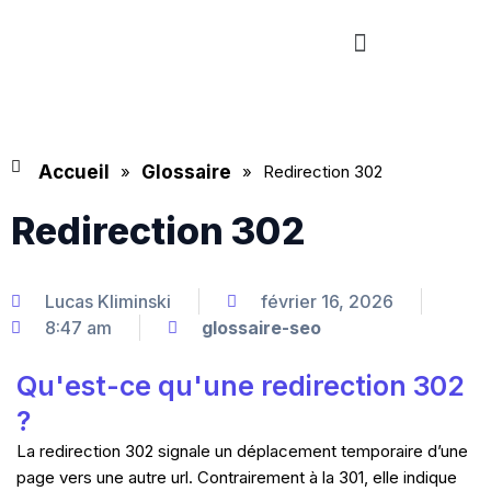
Aller
Menu
au
contenu
Accueil
»
Glossaire
»
Redirection 302
Redirection 302
Lucas Kliminski
février 16, 2026
8:47 am
glossaire-seo
Qu'est-ce qu'une redirection 302
?
La redirection 302 signale un déplacement temporaire d’une
page vers une autre url. Contrairement à la 301, elle indique