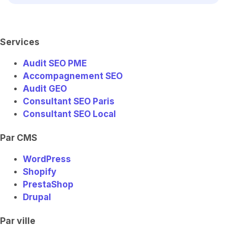
a
e
i
u
-
g
d
t
b
e
r
i
t
e
l
a
n
e
e
m
r
a
r
Services
n
i
Audit SEO PME
n
g
Accompagnement SEO
-
e
Audit GEO
x
Consultant SEO Paris
c
h
Consultant SEO Local
a
n
g
Par CMS
e
WordPress
Shopify
PrestaShop
Drupal
Par ville