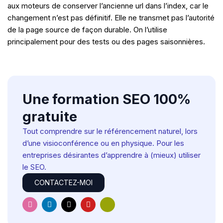
aux moteurs de conserver l’ancienne url dans l’index, car le
changement n’est pas définitif. Elle ne transmet pas l’autorité
de la page source de façon durable. On l’utilise
principalement pour des tests ou des pages saisonnières.
Une formation SEO 100%
gratuite
Tout comprendre sur le référencement naturel, lors
d’une visioconférence ou en physique. Pour les
entreprises désirantes d’apprendre à (mieux) utiliser
le SEO.
CONTACTEZ-MOI
I
L
X
Y
H
n
i
-
o
u
s
n
t
u
g
t
k
w
t
e