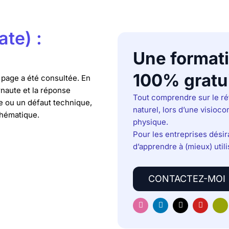
te) :
Une format
100% gratu
 page a été consultée. En
ernaute et la réponse
Tout comprendre sur le r
e ou un défaut technique,
naturel, lors d’une visioc
thématique.
physique.
Pour les entreprises dési
d’apprendre à (mieux) utili
CONTACTEZ-MOI
I
L
X
Y
H
n
i
-
o
u
s
n
t
u
g
t
k
w
t
e
a
e
i
u
-