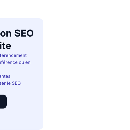
ion SEO
ite
éférencement
onférence ou en
rantes
ser le SEO.