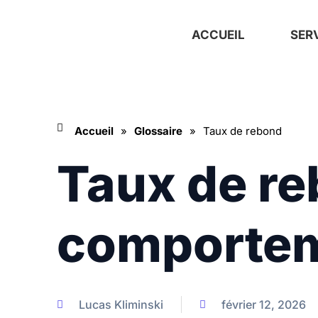
Aller
au
ACCUEIL
SER
contenu
Accueil
»
Glossaire
»
Taux de rebond
Taux de re
comportem
Lucas Kliminski
février 12, 2026