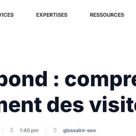
VICES
EXPERTISES
RESSOURCES
bond : compr
ent des visit
1:40 pm
glossaire-seo