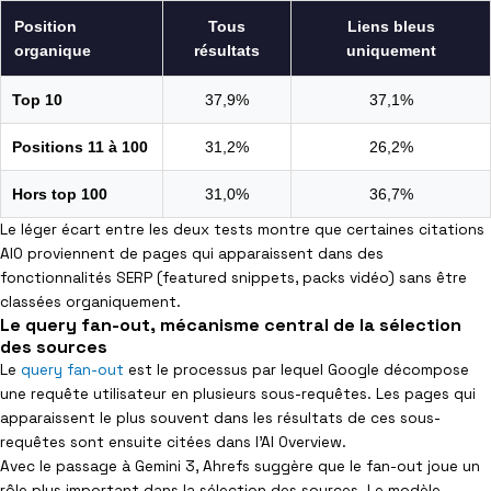
Position
Tous
Liens bleus
organique
résultats
uniquement
Top 10
37,9%
37,1%
Positions 11 à 100
31,2%
26,2%
Hors top 100
31,0%
36,7%
Le léger écart entre les deux tests montre que certaines citations
AIO proviennent de pages qui apparaissent dans des
fonctionnalités SERP (featured snippets, packs vidéo) sans être
classées organiquement.
Le query fan-out, mécanisme central de la sélection
des sources
Le
query fan-out
est le processus par lequel Google décompose
une requête utilisateur en plusieurs sous-requêtes. Les pages qui
apparaissent le plus souvent dans les résultats de ces sous-
requêtes sont ensuite citées dans l’AI Overview.
Avec le passage à Gemini 3, Ahrefs suggère que le fan-out joue un
rôle plus important dans la sélection des sources. Le modèle