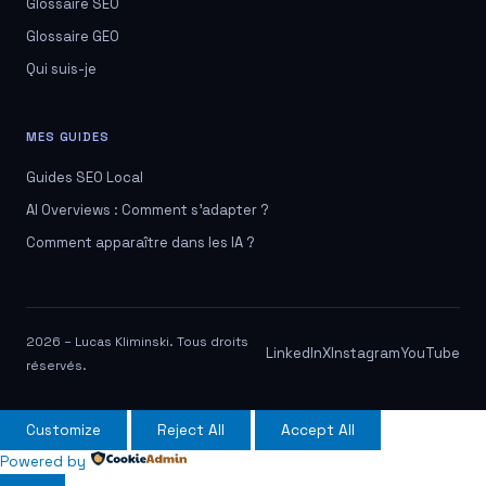
Glossaire SEO
Glossaire GEO
Qui suis-je
MES GUIDES
Guides SEO Local
AI Overviews : Comment s'adapter ?
Comment apparaître dans les IA ?
2026 – Lucas Kliminski. Tous droits
LinkedIn
X
Instagram
YouTube
réservés.
Customize
Reject All
Accept All
Powered by