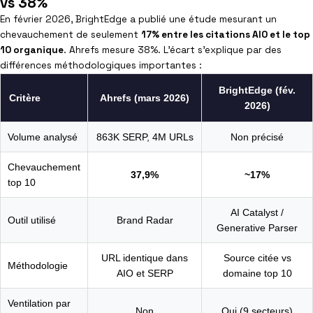
vs 38%
En février 2026, BrightEdge a publié une étude mesurant un
chevauchement de seulement
17% entre les citations AIO et le top
10 organique
. Ahrefs mesure 38%. L’écart s’explique par des
différences méthodologiques importantes :
BrightEdge (fév.
Critère
Ahrefs (mars 2026)
2026)
Volume analysé
863K SERP, 4M URLs
Non précisé
Chevauchement
37,9%
~17%
top 10
AI Catalyst /
Outil utilisé
Brand Radar
Generative Parser
URL identique dans
Source citée vs
Méthodologie
AIO et SERP
domaine top 10
Ventilation par
Non
Oui (9 secteurs)