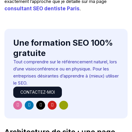
exactement l’approche que je détaille sur ma page
consultant SEO dentiste Paris
.
Une formation SEO 100%
gratuite
Tout comprendre sur le référencement naturel, lors
d’une visioconférence ou en physique. Pour les
entreprises désirantes d’apprendre à (mieux) utiliser
le SEO.
CONTACTEZ-MOI
I
L
X
Y
H
n
i
-
o
u
s
n
t
u
g
t
k
w
t
e
a
e
i
u
-
g
d
t
b
e
r
i
t
e
l
Architecture de site : une page
a
n
e
e