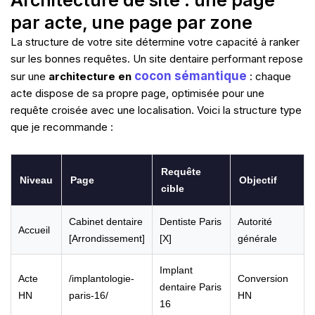
m
r
a
r
par acte, une page par zone
n
i
La structure de votre site détermine votre capacité à ranker
n
sur les bonnes requêtes. Un site dentaire performant repose
g
-
cocon sémantique
sur une
architecture en
: chaque
e
x
acte dispose de sa propre page, optimisée pour une
c
requête croisée avec une localisation. Voici la structure type
h
a
que je recommande :
n
g
e
Requête
Niveau
Page
Objectif
cible
Cabinet dentaire
Dentiste Paris
Autorité
Accueil
[Arrondissement]
[X]
générale
Implant
Acte
/implantologie-
Conversion
dentaire Paris
HN
paris-16/
HN
16